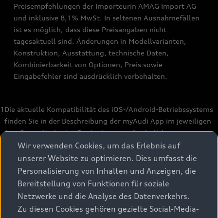
Preisempfehlungen der Importeurin AMAG Import AG
und inklusive 8,1% MwSt. In seltenen Ausnahmefällen
ist es möglich, dass diese Preisangaben nicht
tagesaktuell sind. Änderungen in Modellvarianten,
Konstruktion, Ausstattung, technische Daten,
Kombinierbarkeit von Optionen, Preis sowie
Eingabefehler sind ausdrücklich vorbehalten.
1
Die aktuelle Kompatibilität des iOS-/Android-Betriebssystems
finden Sie in der Beschreibung der myAudi App im jeweiligen
App Store. Vorherige Registrierung erforderlich.
Wir verwenden Cookies, um das Erlebnis auf
2
Für die Buchung ist eine separate Anmeldung und
unserer Website zu optimieren. Dies umfasst die
Authentifikation bei unserem Mobilfunkpartner notwendig.
Personalisierung von Inhalten und Anzeigen, die
Hierfür kommt ein separater Vertrag zwischen dem
Bereitstellung von Funktionen für soziale
Mobilfunkpartner und Ihnen zustande. Die Laufzeit der Pakete
Netzwerke und die Analyse des Datenverkehrs.
ist abhängig von Ihrem Fahrzeug. Die Verfügbarkeit des
Zu diesen Cookies gehören gezielte Social-Media-
Datenpakets ist länderabhängig. Weitere Informationen