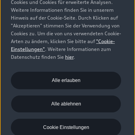
Cookies und Cookies für erweiterte Analysen.
erhalten Sie im FAQ-Bereich, bei Ihrem Audi Partner oder über
Weitere Informationen finden Sie in unserem
die myAudi App.
Hinweis auf der Cookie-Seite. Durch Klicken auf
3
Die dargestellten Funktionen und Services können
"Akzeptieren" stimmen Sie der Verwendung von
aufpreispflichtig sein und sind abhängig vom Fahrzeugmodell,
Cookies zu. Um die von uns verwendeten Cookie-
Fahrzeugalter und gewählter Ausstattung. Funktionsumfänge
Arten zu ändern, klicken Sie bitte auf
"Cookie-
und Sprachenverfügbarkeit sind zudem länderabhängig.
Einstellungen"
. Weitere Informationen zum
Weitere Informationen zu den digitalen Diensten erhalten Sie
Datenschutz finden Sie
hier
.
auf der Audi Webseite (audi.ch), auf den jeweiligen
Detailseiten der genannten Funktionen, bei Ihrem Audi
Partner, über die myAudi App oder im Audi Konfigurator.
Alle erlauben
4
Die dargestellten Funktionen und Services sind abhängig vom
Fahrzeugmodell, Fahrzeugalter und gewählter Ausstattung.
Funktionsumfänge und Sprachenverfügbarkeit sind zudem
Alle ablehnen
länderabhängig. Weitere Informationen zu den digitalen
Diensten erhalten Sie auf der Audi Webseite (audi.ch), auf den
jeweiligen Detailseiten der genannten Funktionen, bei Ihrem
Cookie Einstellungen
Audi Partner, über die myAudi App oder im Audi Konfigurator.