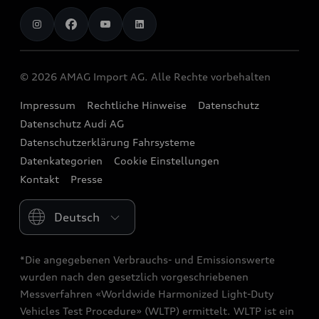
AMAG Import AG
chargeOn
Audi exclusive
Sponsoring
Audi Connect
Jobs
Ladestationrechner
Probefahrt vereinbaren
Audi Destinations
Functions on Demand
Investor Relations
Reichweite
Angebote
© 2026 AMAG Import AG. Alle Rechte vorbehalten
quattro
Audi Original Zubehör
Produktionsstandorte
Service bei einem Elektroauto
Leasing und Versicherung
Impressum
Rechtliche Hinweise
Datenschutz
Strive for clarity
Audi collection
Historie
Datenschutz Audi AG
Sofort verfügbare Neuwagen
We race for progress
Geschäftskunden
Datenschutzerklärung Fahrsysteme
Newsletter
Audi Occasionen
Datenkategorien
Cookie Einstellungen
Beratung & Kontakt
Kontakt
Presse
Please select country
*Die angegebenen Verbrauchs- und Emissionswerte
wurden nach den gesetzlich vorgeschriebenen
Messverfahren «Worldwide Harmonized Light-Duty
Vehicles Test Procedure» (WLTP) ermittelt. WLTP ist ein