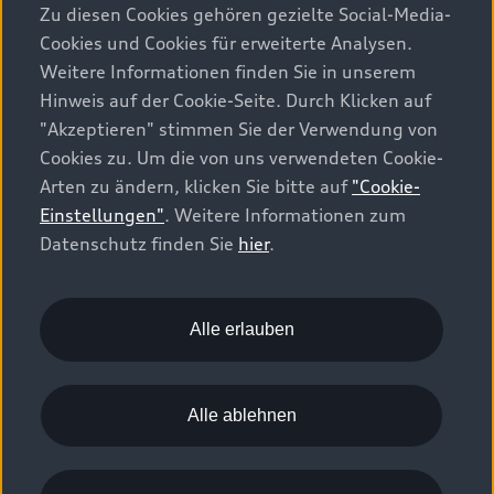
Angaben für ein Fahrzeug können von den
Zu diesen Cookies gehören gezielte Social-Media-
zulassungsrelevanten Daten nach der individuellen
Cookies und Cookies für erweiterte Analysen.
Einzelfahrzeuggenehmigung abweichen.
Weitere Informationen finden Sie in unserem
Hinweis auf der Cookie-Seite. Durch Klicken auf
Energieeffizienz-Kategorie nach dem neuen
"Akzeptieren" stimmen Sie der Verwendung von
Berechnungsverfahren gemäss Anhang 4.1 EnEV, gültig
Cookies zu. Um die von uns verwendeten Cookie-
ab 01.01.2023. Informationen zur Energieetikette für
Arten zu ändern, klicken Sie bitte auf
"Cookie-
Personenwagen finden Sie unter Bundesamt für Energie
Einstellungen"
. Weitere Informationen zum
BFE.
Datenschutz finden Sie
hier
.
Die genannten Preise sind unverbindliche
Preisempfehlungen der Importeurin AMAG Import AG
und inklusive 8,1% MwSt. In seltenen Ausnahmefällen
Alle erlauben
ist es möglich, dass diese Preisangaben nicht
tagesaktuell sind. Änderungen in Modellvarianten,
Konstruktion, Ausstattung, technische Daten,
Alle ablehnen
Kombinierbarkeit von Optionen, Preis sowie
Eingabefehler sind ausdrücklich vorbehalten.