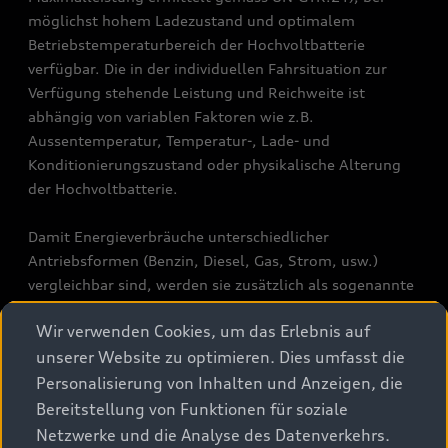
möglichst hohem Ladezustand und optimalem
Betriebstemperaturbereich der Hochvoltbatterie
verfügbar. Die in der individuellen Fahrsituation zur
Verfügung stehende Leistung und Reichweite ist
abhängig von variablen Faktoren wie z.B.
Aussentemperatur, Temperatur-, Lade- und
Konditionierungszustand oder physikalische Alterung
der Hochvoltbatterie.
Damit Energieverbräuche unterschiedlicher
Antriebsformen (Benzin, Diesel, Gas, Strom, usw.)
vergleichbar sind, werden sie zusätzlich als sogenannte
Benzinäquivalente (Masseinheit für Energie)
Wir verwenden Cookies, um das Erlebnis auf
ausgewiesen. CO2 ist das für die Erderwärmung
unserer Website zu optimieren. Dies umfasst die
hauptverantwortliche Treibhausgas. CO2-Mittelwert
aller in der Schweiz angebotenen Fahrzeugmodelle:
Personalisierung von Inhalten und Anzeigen, die
111 g/km (WLTP). CO2-Zielwert der in der Schweiz
Bereitstellung von Funktionen für soziale
angebotenen Fahrzeugmodelle: 93.6 g/km (WLTP). Die
Netzwerke und die Analyse des Datenverkehrs.