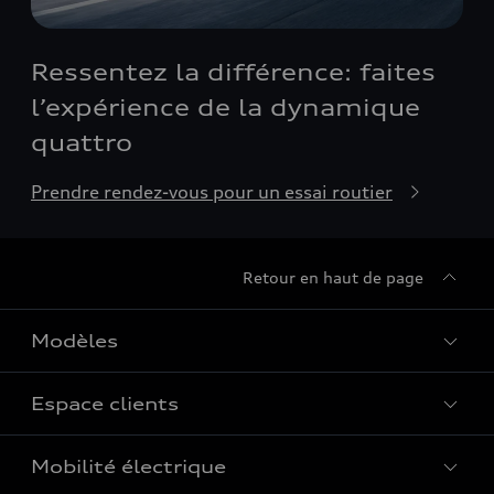
Ressentez la différence: faites
l’expérience de la dynamique
quattro
Prendre rendez-vous pour un essai routier
Retour en haut de page
Modèles
Espace clients
Tous les modèles
Modèles électriques
Mobilité électrique
Réparation et service