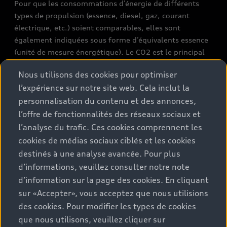
Pour que les consommations d’énergie de différents
types de propulsion (essence, diesel, gaz, courant
électrique, etc.) soient comparables, elles sont
également indiquées sous forme d’équivalents essence
(unité de mesure énergétique). Le CO2 est le principal
gaz à effet de serre responsable du réchauffement
Nous utilisons des cookies pour optimiser
climatique. Valeur moyenne des émissions de CO2 pour
l’expérience sur notre site web. Cela inclut la
tous les véhicules neufs vendus en Suisse: 111 g/km
personnalisation du contenu et des annonces,
(WLTP). Valeur cible des émissions de CO2 pour tous les
véhicules neufs vendus en Suisse: 93.6 g/km (WLTP).
l’offre de fonctionnalités des réseaux sociaux et
Les données indiquées pour un véhicule peuvent
l’analyse du trafic. Ces cookies comprennent les
différer des données d’immatriculation conformément
cookies de médias sociaux ciblés et les cookies
à l’homologation de véhicule individuel.
destinés à une analyse avancée. Pour plus
d’informations, veuillez consulter notre note
Catégorie de rendement énergétique selon la nouvelle
d’information sur la page des cookies. En cliquant
méthode de calcul conformément à l’annexe 4.1 de
sur «Accepter», vous acceptez que nous utilisions
l’OEEE et valable dès le 1er janvier 2023. Vous
des cookies. Pour modifier les types de cookies
trouverez des informations sur l’étiquette-énergie pour
que nous utilisons, veuillez cliquer sur
les voitures de tourisme sur le site de l’Office fédéral de