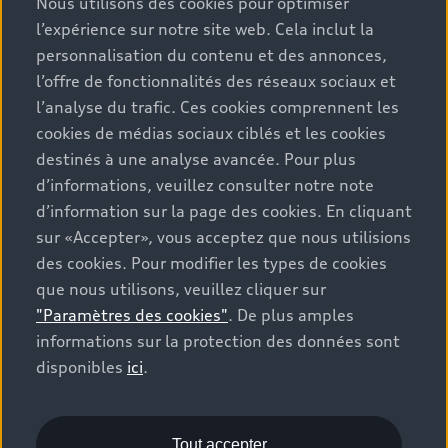
Nous utilisons des cookies pour optimiser
climatique. Valeur moyenne des émissions de CO2 pour
l’expérience sur notre site web. Cela inclut la
tous les véhicules neufs vendus en Suisse: 111 g/km
personnalisation du contenu et des annonces,
(WLTP). Valeur cible des émissions de CO2 pour tous les
véhicules neufs vendus en Suisse: 93.6 g/km (WLTP).
l’offre de fonctionnalités des réseaux sociaux et
Les données indiquées pour un véhicule peuvent
l’analyse du trafic. Ces cookies comprennent les
différer des données d’immatriculation conformément
cookies de médias sociaux ciblés et les cookies
à l’homologation de véhicule individuel.
destinés à une analyse avancée. Pour plus
d’informations, veuillez consulter notre note
Catégorie de rendement énergétique selon la nouvelle
d’information sur la page des cookies. En cliquant
méthode de calcul conformément à l’annexe 4.1 de
sur «Accepter», vous acceptez que nous utilisions
l’OEEE et valable dès le 1er janvier 2023. Vous
des cookies. Pour modifier les types de cookies
trouverez des informations sur l’étiquette-énergie pour
que nous utilisons, veuillez cliquer sur
les voitures de tourisme sur le site de l’Office fédéral de
"Paramètres des cookies"
. De plus amples
l’énergie OFEN.
informations sur la protection des données sont
disponibles
ici
.
Les prix indiqués sont des prix sans engagement de
l’importatrice AMAG Import SA qui incluent la TVA à
8.1%. Dans des cas exceptionnels, il est possible que
l’indication des prix ne soit pas actuelle. Les
Tout accepter