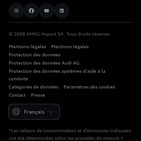
AMAG Import SA
chargeOn
Audi exclusive
Sponsoring
Audi Connect
Carrière
Calculateur de station de recharge
Réserver un essai routier
Audi Destinations
Functions on Demand
Investor Relations
Autonomie
Promotions
© 2026 AMAG Import SA. Tous droits réservés
quattro
Accessoires d’origine Audi
Sites de production
Service pour une voiture électrique
Leasing et assurance
Mentions légales
Mentions légales
Strive for clarity
Audi collection
Histoire
Protection des données
Véhicules neufs disponibles immédiatement
We race for progress
Clientèle commerciale
Protection des données Audi AG
Newsletter
Occasions Audi
Protection des données systèmes d'aide à la
Conseil et contact
conduite
Catégories de données
Paramètres des cookies
Contact
Presse
Please select country
*Les valeurs de consommation et d’émissions indiquées
ont été déterminées selon les procédés de mesure «