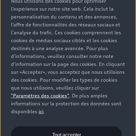
Nous utilisons des cookies pour optimiser
climatique. Valeur moyenne des émissions de CO2 pour
l’expérience sur notre site web. Cela inclut la
tous les véhicules neufs vendus en Suisse: 111 g/km
personnalisation du contenu et des annonces,
(WLTP). Valeur cible des émissions de CO2 pour tous les
véhicules neufs vendus en Suisse: 93.6 g/km (WLTP).
l’offre de fonctionnalités des réseaux sociaux et
Les données indiquées pour un véhicule peuvent
l’analyse du trafic. Ces cookies comprennent les
différer des données d’immatriculation conformément
cookies de médias sociaux ciblés et les cookies
à l’homologation de véhicule individuel.
destinés à une analyse avancée. Pour plus
d’informations, veuillez consulter notre note
Catégorie de rendement énergétique selon la nouvelle
d’information sur la page des cookies. En cliquant
méthode de calcul conformément à l’annexe 4.1 de
sur «Accepter», vous acceptez que nous utilisions
l’OEEE et valable dès le 1er janvier 2023. Vous
des cookies. Pour modifier les types de cookies
trouverez des informations sur l’étiquette-énergie pour
que nous utilisons, veuillez cliquer sur
les voitures de tourisme sur le site de l’Office fédéral de
"Paramètres des cookies"
. De plus amples
l’énergie OFEN.
informations sur la protection des données sont
disponibles
ici
.
Les prix indiqués sont des prix sans engagement de
l’importatrice AMAG Import SA qui incluent la TVA à
8.1%. Dans des cas exceptionnels, il est possible que
l’indication des prix ne soit pas actuelle. Les
Tout accepter