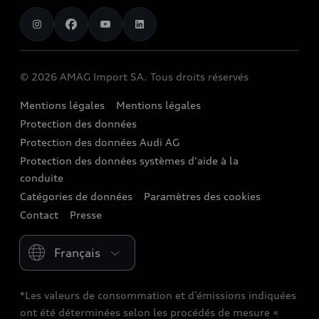
AMAG Import SA
chargeOn
Audi exclusive
Sponsoring
Audi Connect
Carrière
Calculateur de station de recharge
Réserver un essai routier
Audi Destinations
Functions on Demand
Investor Relations
Autonomie
Promotions
© 2026 AMAG Import SA. Tous droits réservés
quattro
Accessoires d’origine Audi
Sites de production
Service pour une voiture électrique
Leasing et assurance
Mentions légales
Mentions légales
Strive for clarity
Audi collection
Histoire
Protection des données
Véhicules neufs disponibles immédiatement
We race for progress
Clientèle commerciale
Protection des données Audi AG
Newsletter
Occasions Audi
Protection des données systèmes d'aide à la
Conseil et contact
conduite
Catégories de données
Paramètres des cookies
Contact
Presse
Please select country
*Les valeurs de consommation et d’émissions indiquées
ont été déterminées selon les procédés de mesure «