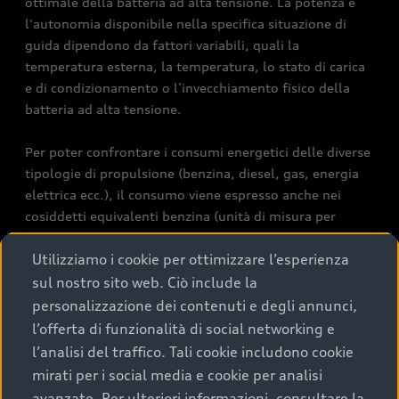
ottimale della batteria ad alta tensione. La potenza e
l'autonomia disponibile nella specifica situazione di
guida dipendono da fattori variabili, quali la
temperatura esterna, la temperatura, lo stato di carica
e di condizionamento o l’invecchiamento fisico della
batteria ad alta tensione.
Per poter confrontare i consumi energetici delle diverse
tipologie di propulsione (benzina, diesel, gas, energia
elettrica ecc.), il consumo viene espresso anche nei
cosiddetti equivalenti benzina (unità di misura per
l’energia). Il CO2 è il gas serra principale responsabile
Utilizziamo i cookie per ottimizzare l’esperienza
del surriscaldamento terrestre. Valore medio di CO2 di
tutti i modelli di veicoli commercializzati in Svizzera:
sul nostro sito web. Ciò include la
111 g/km (WLTP). Valore obiettivo di CO2 di tutti i
personalizzazione dei contenuti e degli annunci,
modelli di veicoli commercializzati in Svizzera: 93.6
l’offerta di funzionalità di social networking e
g/km (WLTP). I dati di un veicolo possono discostarsi
l’analisi del traffico. Tali cookie includono cookie
dai dati rilevanti ai fini dell’immatricolazione in base
mirati per i social media e cookie per analisi
all’autorizzazione specifica per il singolo veicolo.
avanzate. Per ulteriori informazioni, consultare la