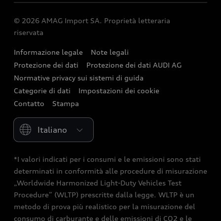
Audi Destinations
Functions on Demand
Investor Relations
Autonomia
Offerte
© 2026 AMAG Import SA. Proprietà letteraria
quattro
Accessori Originali Audi
Siti di produzione
riservata
Assistenza su un veicolo elettrico
Leasing e assicurazione
Strive for clarity
Audi collection
Storia
Informazione legale
Note legali
Veicoli nuovi in pronta consegna
We race for progress
Protezione dei dati
Protezione dei dati AUDI AG
Clienti commerciali
Newsletter
Occasioni Audi
Normative privacy sui sistemi di guida
Consulenza e contatti
Categorie di dati
Impostazioni dei cookie
Contatto
Stampa
Please select country
*I valori indicati per i consumi e le emissioni sono stati
determinati in conformità alle procedure di misurazione
„Worldwide Harmonized Light-Duty Vehicles Test
Procedure“ (WLTP) prescritte dalla legge. WLTP è un
metodo di prova più realistico per la misurazione del
consumo di carburante e delle emissioni di CO2 e le