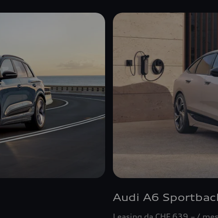
Audi A6 Sportbac
Leasing da CHF 639.– / me