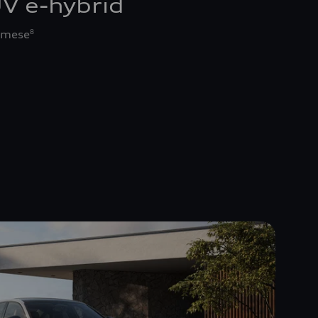
V e-hybrid
/ mese
8