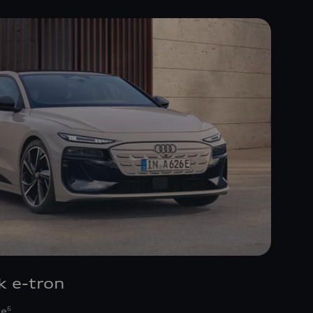
k e-tron
se
6