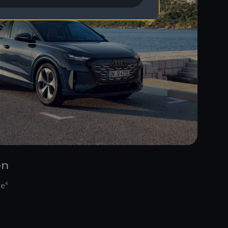
on
se
4