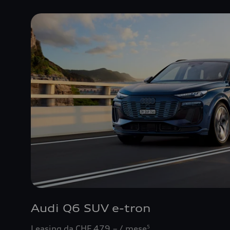
Audi Q6 SUV e-tron
Leasing da CHF 479.– / mese
5