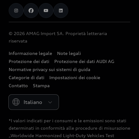
AMAG Import SA
chargeOn
Audi exclusive
Sponsoring
Audi Connect
Opportunità di lavoro
Calcolatore stazione di ricarica
Prenotare un giro di prova
Audi Destinations
Functions on Demand
Investor Relations
Autonomia
Offerte
© 2026 AMAG Import SA. Proprietà letteraria
quattro
Accessori Originali Audi
Siti di produzione
riservata
Assistenza su un veicolo elettrico
Leasing e assicurazione
Strive for clarity
Audi collection
Storia
Informazione legale
Note legali
Veicoli nuovi in pronta consegna
We race for progress
Protezione dei dati
Protezione dei dati AUDI AG
Clienti commerciali
Newsletter
Occasioni Audi
Normative privacy sui sistemi di guida
Consulenza e contatti
Categorie di dati
Impostazioni dei cookie
Contatto
Stampa
Please select country
*I valori indicati per i consumi e le emissioni sono stati
determinati in conformità alle procedure di misurazione
„Worldwide Harmonized Light-Duty Vehicles Test