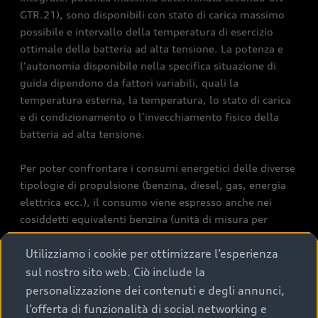
GTR.21), sono disponibili con stato di carica massimo
possibile e intervallo della temperatura di esercizio
ottimale della batteria ad alta tensione. La potenza e
l'autonomia disponibile nella specifica situazione di
guida dipendono da fattori variabili, quali la
temperatura esterna, la temperatura, lo stato di carica
e di condizionamento o l’invecchiamento fisico della
batteria ad alta tensione.
Per poter confrontare i consumi energetici delle diverse
tipologie di propulsione (benzina, diesel, gas, energia
elettrica ecc.), il consumo viene espresso anche nei
cosiddetti equivalenti benzina (unità di misura per
l’energia). Il CO2 è il gas serra principale responsabile
Utilizziamo i cookie per ottimizzare l’esperienza
del surriscaldamento terrestre. Valore medio di CO2 di
tutti i modelli di veicoli commercializzati in Svizzera:
sul nostro sito web. Ciò include la
111 g/km (WLTP). Valore obiettivo di CO2 di tutti i
personalizzazione dei contenuti e degli annunci,
modelli di veicoli commercializzati in Svizzera: 93.6
l’offerta di funzionalità di social networking e