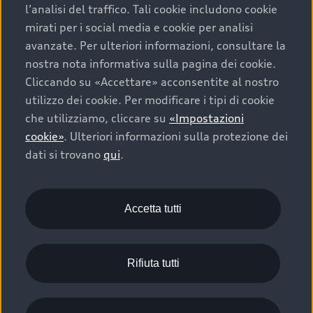
g/km (WLTP). I dati di un veicolo possono discostarsi
l’analisi del traffico. Tali cookie includono cookie
dai dati rilevanti ai fini dell’immatricolazione in base
mirati per i social media e cookie per analisi
all’autorizzazione specifica per il singolo veicolo.
avanzate. Per ulteriori informazioni, consultare la
nostra nota informativa sulla pagina dei cookie.
Categoria di efficienza energetica secondo il nuovo
Cliccando su «Accettare» acconsentite al nostro
metodo di calcolo in base all’appendice 4.1 dell’OEEne,
utilizzo dei cookie. Per modificare i tipi di cookie
valido a decorrere dall’1.1.2023. Ulteriori informazioni
che utilizziamo, cliccare su
«Impostazioni
sull’etichetta energia per le autovetture sono disponibili
cookie»
. Ulteriori informazioni sulla protezione dei
presso l’Ufficio federale dell’energia (UFE).
dati si trovano
qui
.
I prezzi indicati sono prezzi indicativi non vincolanti
dell’importatore AMAG Import SA e comprendono
l’8.1% di IVA. In casi eccezionali, è possibile che i prezzi
Accetta tutti
indicati non siano quelli attuali. Tutti i dati sono forniti
sotto espressa riserva di modificare le varianti di
modello, la costruzione, l’equipaggiamento, i dati
Rifiuta tutti
tecnici, le combinazioni delle opzioni, il prezzo nonché
eventuali errori di battitura.