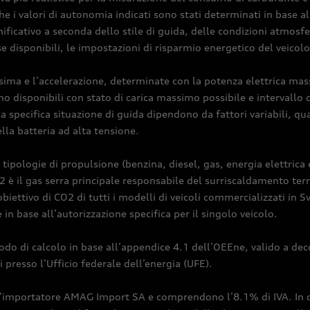
e i valori di autonomia indicati sono stati determinati in base al
icativo a seconda dello stile di guida, delle condizioni atmosferi
 se disponibili, le impostazioni di risparmio energetico del veicol
assima e l’accelerazione, determinate con la potenza elettrica mas
isponibili con stato di carica massimo possibile e intervallo de
a specifica situazione di guida dipendono da fattori variabili, qu
lla batteria ad alta tensione.
 tipologie di propulsione (benzina, diesel, gas, energia elettrica
O2 è il gas serra principale responsabile del surriscaldamento terr
iettivo di CO2 di tutti i modelli di veicoli commercializzati in S
e in base all’autorizzazione specifica per il singolo veicolo.
do di calcolo in base all’appendice 4.1 dell’OEEne, valido a dec
 presso l’Ufficio federale dell’energia (UFE).
ell’importatore AMAG Import SA e comprendono l’8.1% di IVA. In cas