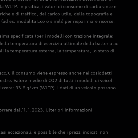
la WLTP. In pratica, i valori di consumo di carburante e
che e di traffico, del carico utile, della topografia e
o (ad es. modalità Eco o simili) per risparmiare risorse.
sima specificata (per i modelli con trazione integrale:
lla temperatura di esercizio ottimale della batteria ad
ali la temperatura esterna, la temperatura, lo stato di
 ecc.), il consumo viene espresso anche nei cosiddetti
estre. Valore medio di CO2 di tutti i modelli di veicoli
vizzera: 93.6 g/km (WLTP). I dati di un veicolo possono
orrere dall’1.1.2023. Ulteriori informazioni
i eccezionali, è possibile che i prezzi indicati non