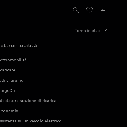
Torna in alto
lettromobilità
ettromobilità
caricare
udi charging
hargeOn
lcolatore stazione di ricarica
utonomia
sistenza su un veicolo elettrico