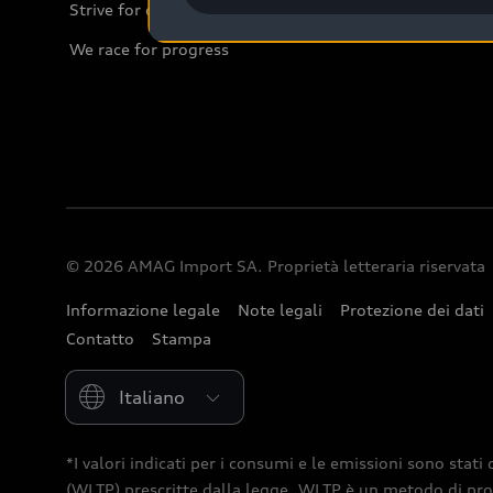
Strive for clarity
We race for progress
© 2026 AMAG Import SA. Proprietà letteraria riservata
Informazione legale
Note legali
Protezione dei dati
Contatto
Stampa
Please select country
*I valori indicati per i consumi e le emissioni sono st
(WLTP) prescritte dalla legge. WLTP è un metodo di prov