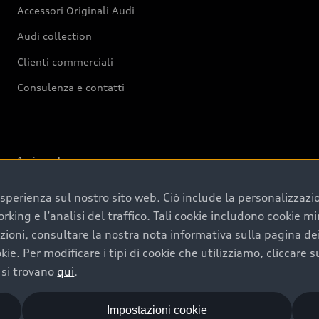
Accessori Originali Audi
Audi collection
Clienti commerciali
Consulenza e contatti
Azienda
’esperienza sul nostro sito web. Ciò include la personalizzaz
AMAG Import SA
orking e l’analisi del traffico. Tali cookie includono cookie mi
Opportunità di lavoro
azioni, consultare la nostra nota informativa sulla pagina d
Investor Relations
kie. Per modificare i tipi di cookie che utilizziamo, cliccare 
 si trovano
qui
.
Siti di produzione
Storia
Impostazioni cookie