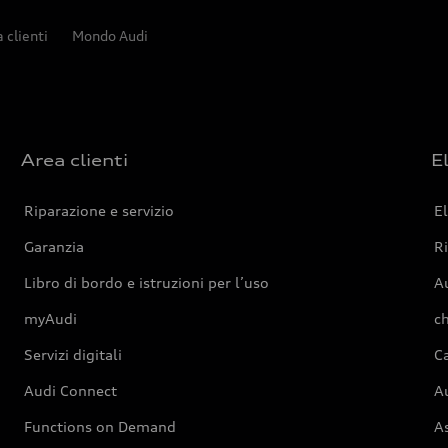
 clienti
Mondo Audi
Area clienti
E
Riparazione e servizio
El
Garanzia
Ri
Libro di bordo e istruzioni per l’uso
A
myAudi
c
Servizi digitali
Ca
Audi Connect
A
Functions on Demand
As