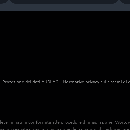
Newsletter
Protezione dei dati AUDI AG
Normative privacy sui sistemi di 
ati determinati in conformità alle procedure di misurazione „Wor
a più realistico per la misurazione del consumo di carburante e d