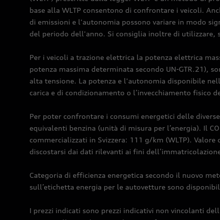
base alla WLTP consentono di confrontare i veicoli. Anch
di emissioni e l'autonomia possono variare in modo signif
del periodo dell'anno. Si consiglia inoltre di utilizzare,
Per i veicoli a trazione elettrica la potenza elettrica m
potenza massima determinata secondo UN-GTR.21), sono d
alta tensione. La potenza e l'autonomia disponibile nell
carica e di condizionamento o l’invecchiamento fisico de
Per poter confrontare i consumi energetici delle diverse
equivalenti benzina (unità di misura per l’energia). Il C
commercializzati in Svizzera: 111 g/km (WLTP). Valore ob
discostarsi dai dati rilevanti ai fini dell’immatricolazion
Categoria di efficienza energetica secondo il nuovo meto
sull’etichetta energia per le autovetture sono disponibili
I prezzi indicati sono prezzi indicativi non vincolanti d