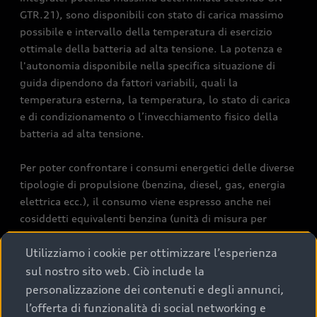
GTR.21), sono disponibili con stato di carica massimo
possibile e intervallo della temperatura di esercizio
ottimale della batteria ad alta tensione. La potenza e
l'autonomia disponibile nella specifica situazione di
guida dipendono da fattori variabili, quali la
temperatura esterna, la temperatura, lo stato di carica
e di condizionamento o l’invecchiamento fisico della
batteria ad alta tensione.
Per poter confrontare i consumi energetici delle diverse
tipologie di propulsione (benzina, diesel, gas, energia
elettrica ecc.), il consumo viene espresso anche nei
cosiddetti equivalenti benzina (unità di misura per
l’energia). Il CO2 è il gas serra principale responsabile
Utilizziamo i cookie per ottimizzare l’esperienza
del surriscaldamento terrestre. Valore medio di CO2 di
tutti i modelli di veicoli commercializzati in Svizzera:
sul nostro sito web. Ciò include la
111 g/km (WLTP). Valore obiettivo di CO2 di tutti i
personalizzazione dei contenuti e degli annunci,
modelli di veicoli commercializzati in Svizzera: 93.6
l’offerta di funzionalità di social networking e