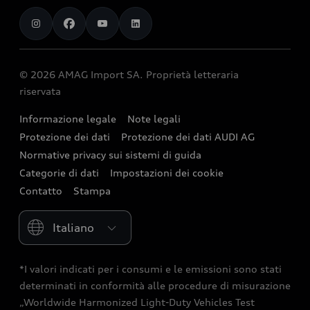
AMAG Import SA
chargeOn
Audi exclusive
Sponsoring
Audi Connect
Opportunità di lavoro
Calcolatore stazione di ricarica
Prenotare un giro di prova
Audi Destinations
Functions on Demand
Investor Relations
Autonomia
Offerte
© 2026 AMAG Import SA. Proprietà letteraria
quattro
Accessori Originali Audi
Siti di produzione
riservata
Assistenza su un veicolo elettrico
Leasing e assicurazione
Strive for clarity
Audi collection
Storia
Informazione legale
Note legali
Veicoli nuovi in pronta consegna
We race for progress
Protezione dei dati
Protezione dei dati AUDI AG
Clienti commerciali
Newsletter
Occasioni Audi
Normative privacy sui sistemi di guida
Consulenza e contatti
Categorie di dati
Impostazioni dei cookie
Contatto
Stampa
Please select country
*I valori indicati per i consumi e le emissioni sono stati
determinati in conformità alle procedure di misurazione
„Worldwide Harmonized Light-Duty Vehicles Test