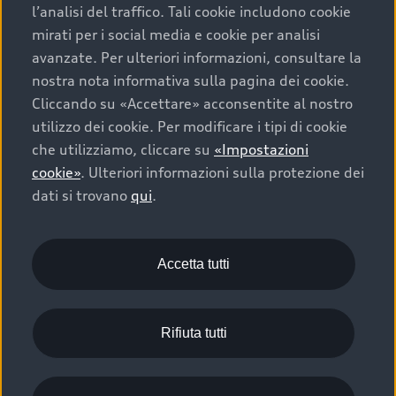
g/km (WLTP). I dati di un veicolo possono discostarsi
l’analisi del traffico. Tali cookie includono cookie
dai dati rilevanti ai fini dell’immatricolazione in base
mirati per i social media e cookie per analisi
all’autorizzazione specifica per il singolo veicolo.
avanzate. Per ulteriori informazioni, consultare la
nostra nota informativa sulla pagina dei cookie.
Categoria di efficienza energetica secondo il nuovo
Cliccando su «Accettare» acconsentite al nostro
metodo di calcolo in base all’appendice 4.1 dell’OEEne,
utilizzo dei cookie. Per modificare i tipi di cookie
valido a decorrere dall’1.1.2023. Ulteriori informazioni
che utilizziamo, cliccare su
«Impostazioni
sull’etichetta energia per le autovetture sono disponibili
cookie»
. Ulteriori informazioni sulla protezione dei
presso l’Ufficio federale dell’energia (UFE).
dati si trovano
qui
.
I prezzi indicati sono prezzi indicativi non vincolanti
dell’importatore AMAG Import SA e comprendono
l’8.1% di IVA. In casi eccezionali, è possibile che i prezzi
Accetta tutti
indicati non siano quelli attuali. Tutti i dati sono forniti
sotto espressa riserva di modificare le varianti di
modello, la costruzione, l’equipaggiamento, i dati
Rifiuta tutti
tecnici, le combinazioni delle opzioni, il prezzo nonché
eventuali errori di battitura.