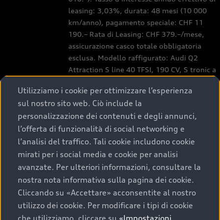
leasing: 3,03%, durata: 48 mesi (10 000
km/anno), pagamento speciale: CHF 11
190.– Rata di Leasing: CHF 379.–/mese,
assicurazione casco totale obbligatoria
esclusa. Modello raffigurato: Audi Q2
Attraction S line 40 TFSI, 190 CV, S tronic a
7 rapporti, 7.5 l/100km, 171g CO2/km, cat.
Utilizziamo i cookie per ottimizzare l’esperienza
G. Grigio Freccia Perla, Cerchi Audi Sport,
sul nostro sito web. Ciò include la
design a 10 razze a Y, Nero, torniti lucidi,
personalizzazione dei contenuti e degli annunci,
8,0J x 19, pneumatici 235/40 R19,
l’offerta di funzionalità di social networking e
Eliminate denominazione modello e scritta
prestazioni/tecnologia, Fari Matrix LED e
l’analisi del traffico. Tali cookie includono cookie
fanali di coda a LED, Pacchetto Estetico
mirati per i social media e cookie per analisi
Nero plus, Paraurti S line in verniciatura a
avanzate. Per ulteriori informazioni, consultare la
contrasto, Sideblade in Grigio Platino
nostra nota informativa sulla pagina dei cookie.
Opaco, S line competition, prezzo
Cliccando su «Accettare» acconsentite al nostro
d'acquisto in contanti dopo bonus premium
utilizzo dei cookie. Per modificare i tipi di cookie
CHF 51 420.–, pagamento speciale: CHF 12
che utilizziamo, cliccare su
«Impostazioni